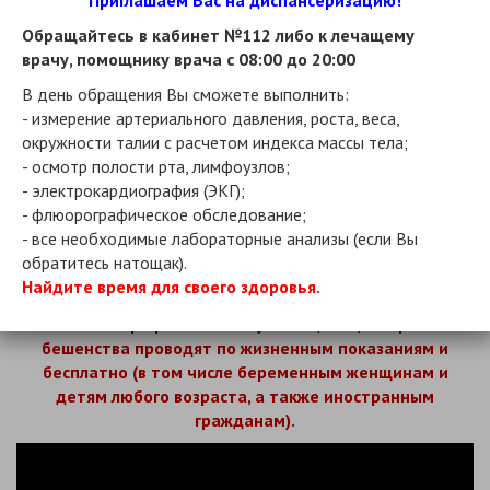
Приглашаем Вас на диспансеризацию!
домашнему животному.
Обращайтесь в кабинет №112 либо к лечащему
врачу, помощнику врача с 08:00 до 20:00
Что делать при укусе?
В день обращения Вы сможете выполнить:
- измерение артериального давления, роста, веса,
После контакта с животным (получение повреждений:
окружности талии с расчетом индекса массы тела;
царапин, ссадин, укусов или ослюнения кожных
- осмотр полости рта, лимфоузлов;
покровов или слизистых) необходимо как можно
- электрокардиография (ЭКГ);
быстрее (в первые сутки) обратиться в организацию
- флюорографическое обследование;
здравоохранения к врачу (травматологу, хирургу) для
- все необходимые лабораторные анализы (если Вы
осмотра, местной обработки ран, царапин, ссадин,
обратитесь натощак).
мест ослюнения и решения вопроса о назначении
Найдите время для своего здоровья.
антирабической помощи (курса прививок).
Лечебно-профилактическую вакцинацию против
бешенства проводят по жизненным показаниям и
бесплатно (в том числе беременным женщинам и
детям любого возраста, а также иностранным
гражданам).